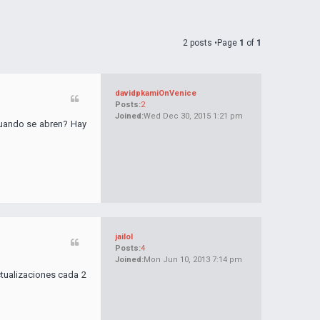
2 posts •Page
1
of
1
davidpkamiOnVenice
Posts:
2
Joined:
Wed Dec 30, 2015 1:21 pm
Cuando se abren? Hay
jailol
Posts:
4
Joined:
Mon Jun 10, 2013 7:14 pm
ctualizaciones cada 2