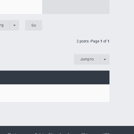
ng
2 posts •Page
1
of
1
Jump to