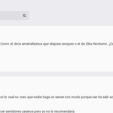
 Como el de la ametralladora que dispara tanques o el de Ziba Nocturno. ¿
or lo cual no creo que nadie haga un server con mods porque van ha salir a
acer servidores caseros pero yo no lo recomendaria.