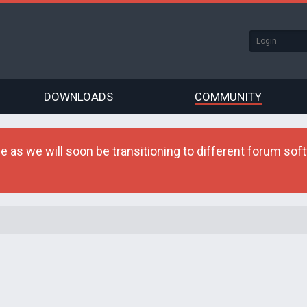
DOWNLOADS
COMMUNITY
as we will soon be transitioning to different forum softw