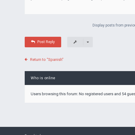
Display posts from previo
Post Reply
Return to “Spanish”
Who is online
Users browsing this forum: No registered users and 54 gue