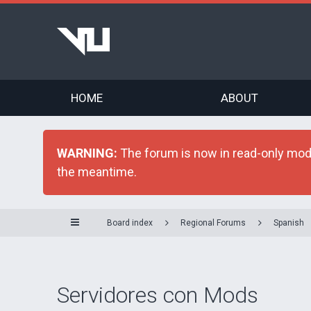
HOME
ABOUT
WARNING:
The forum is now in read-only mode 
the meantime.
Board index
Regional Forums
Spanish
Servidores con Mods