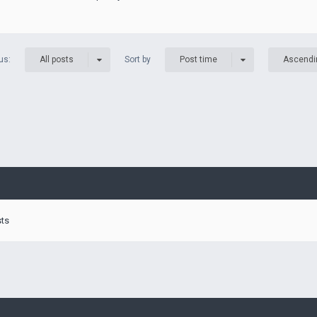
us:
Sort by
All posts
Post time
Ascendi
sts