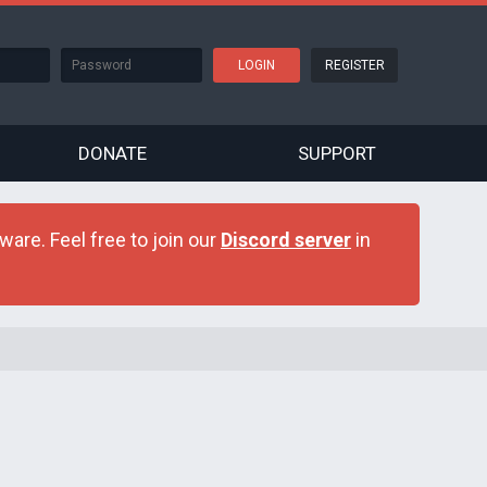
REGISTER
DONATE
SUPPORT
are. Feel free to join our
Discord server
in