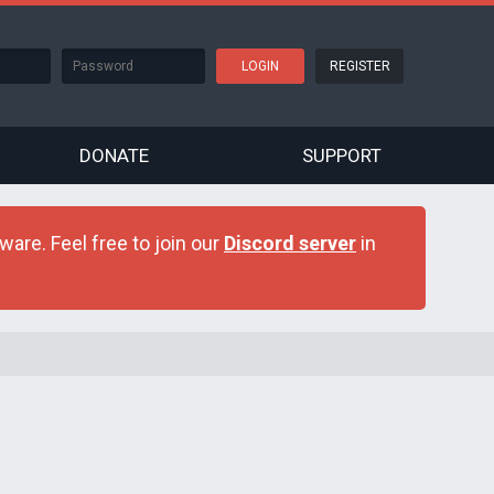
REGISTER
DONATE
SUPPORT
are. Feel free to join our
Discord server
in