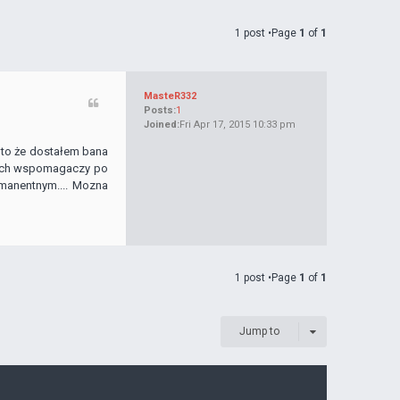
1 post •Page
1
of
1
MasteR332
Posts:
1
Joined:
Fri Apr 17, 2015 10:33 pm
 to że dostałem bana
nych wspomagaczy po
rmanentnym.... Mozna
1 post •Page
1
of
1
Jump to