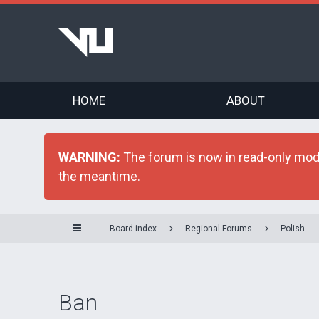
HOME
ABOUT
WARNING:
The forum is now in read-only mode 
the meantime.
Board index
Regional Forums
Polish
Ban