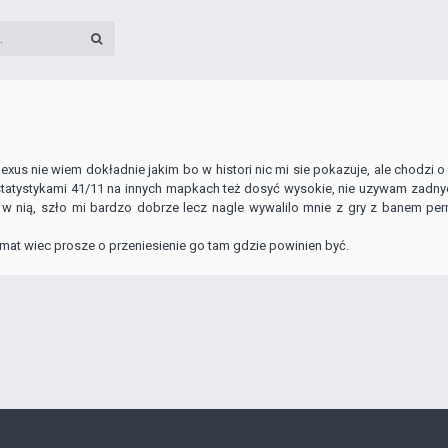
us nie wiem dokładnie jakim bo w histori nic mi sie pokazuje, ale chodzi o
tatystykami 41/11 na innych mapkach też dosyć wysokie, nie uzywam zad
 w nią, szło mi bardzo dobrze lecz nagle wywalilo mnie z gry z banem pe
emat wiec prosze o przeniesienie go tam gdzie powinien być.