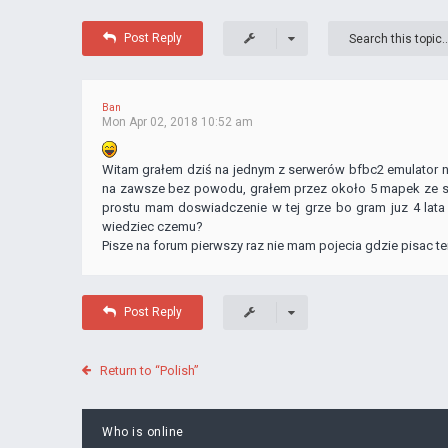
Post Reply
Ban
Mon Apr 02, 2018 10:52 am
Witam grałem dziś na jednym z serwerów bfbc2 emulator nex
na zawsze bez powodu, grałem przez około 5 mapek ze s
prostu mam doswiadczenie w tej grze bo gram juz 4 lata
wiedziec czemu?
Pisze na forum pierwszy raz nie mam pojecia gdzie pisac t
Post Reply
Return to “Polish”
Who is online