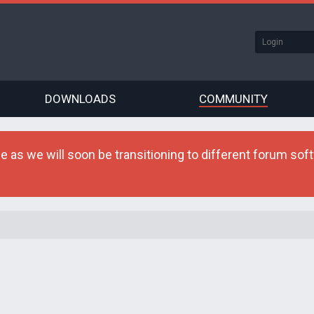
DOWNLOADS
COMMUNITY
as we will soon be transitioning to different forum softw