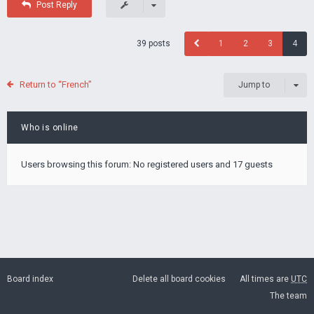
Post Reply
39 posts
1
2
3
4
Return to “French”
Jump to
Who is online
Users browsing this forum: No registered users and 17 guests
Board index
Delete all board cookies
All times are
UTC
The team