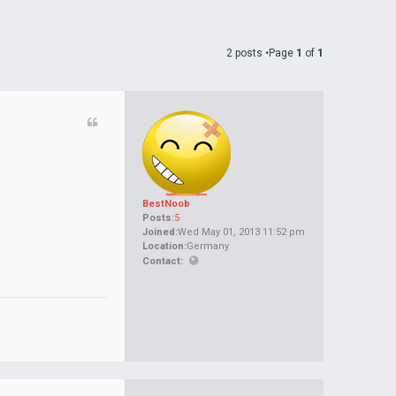
2 posts •Page
1
of
1
BestNoob
Posts:
5
Joined:
Wed May 01, 2013 11:52 pm
Location:
Germany
Contact: