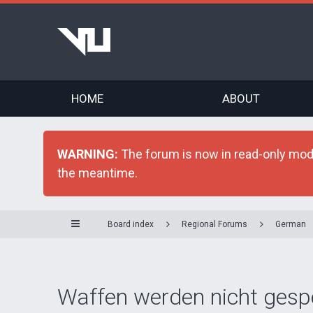
HOME
ABOUT
WARNING:
The forum is now in read-only mode 
the meantime.
Board index
Regional Forums
German
Waffen werden nicht gesp