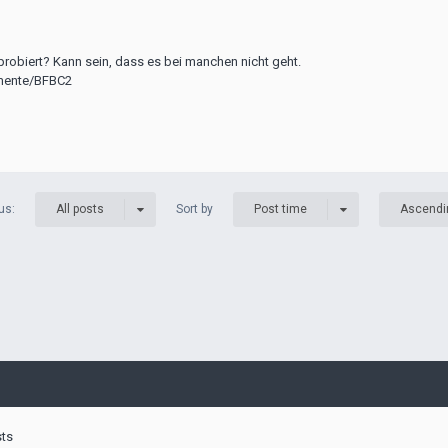
 probiert? Kann sein, dass es bei manchen nicht geht.
umente/BFBC2
us:
Sort by
All posts
Post time
Ascendi
sts