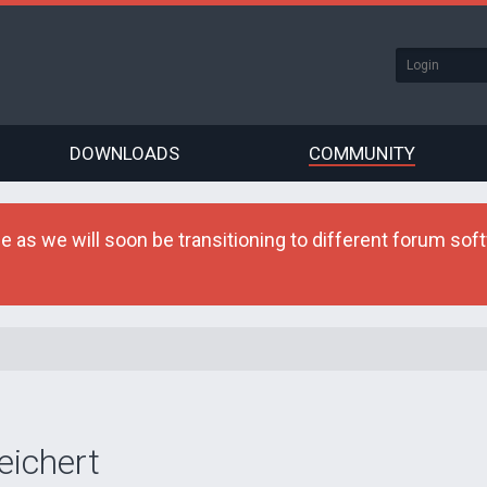
DOWNLOADS
COMMUNITY
as we will soon be transitioning to different forum softw
eichert