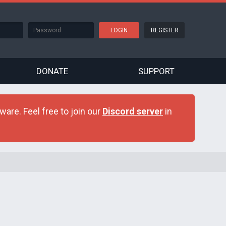
REGISTER
DONATE
SUPPORT
are. Feel free to join our
Discord server
in