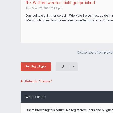
Re: Waffen werden nicht gespeichert
Thu May 02, 2013 2:19 pm
Das sollte eig. immer so sein. Wie viele Server hast du denn
Wenn nicht, dann lösche mal die GameSettings.bin in Dok
Display posts from previo
Post Reply
Return to “German”
Who is online
Users browsing this forum: No registered users and 65 gue