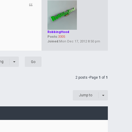
RobbingHood
Posts:
3305
Joined:
Mon Dec 17, 2012 8:50 pm
ng
2 posts •Page
1
of
1
Jump to