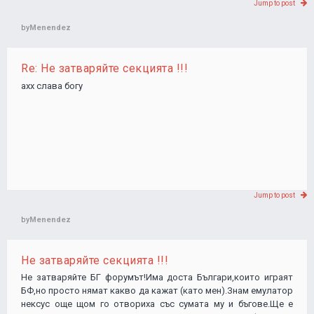
Jump to post
by
Menendez
Re: Не затваряйте секцията !!!
ахх слава богу
Jump to post
by
Menendez
Не затваряйте секцията !!!
Не затваряйте БГ форумът!Има доста Българи,които играят
БФ,но просто нямат какво да кажат (като мен).Знам емулатор
нексус още щом го отвориха със сумата му и бъгове.Ще е