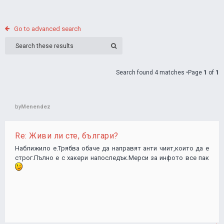
Go to advanced search
Search found 4 matches •Page
1
of
1
by
Menendez
Re: Живи ли сте, българи?
Наближило е.Трябва обаче да направят анти чиит,които да е
строг.Пълно е с хакери напоследък.Мерси за инфото все пак