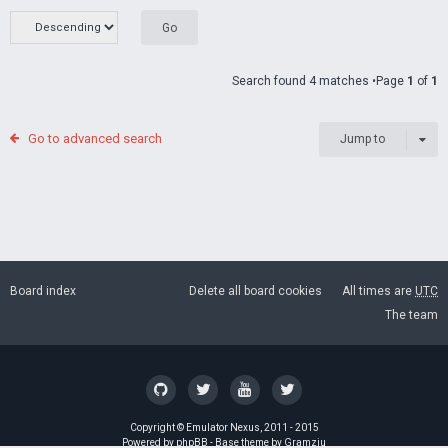
Search found 4 matches •Page
1
of
1
Go to advanced search
Jump to
Board index
Delete all board cookies
All times are
UTC
The team
Copyright ©
Emulator Nexus
, 2011 - 2015
Powered by
phpBB
- Base theme by
Gramziu