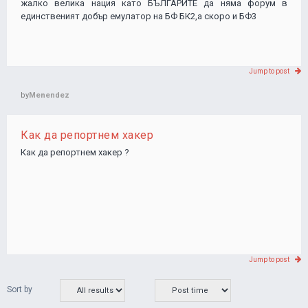
жалко велика нация като БЪЛГАРИТЕ да няма форум в
единственият добър емулатор на БФ БК2,а скоро и БФ3
Jump to post
by
Menendez
Как да репортнем хакер
Как да репортнем хакер ?
Jump to post
Sort by