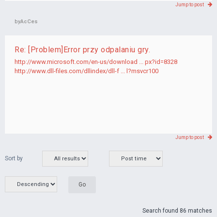
Jump to post
by
AcCes
Re: [Problem]Error przy odpalaniu gry.
http://www.microsoft.com/en-us/download ... px?id=8328
http://www.dll-files.com/dllindex/dll-f ... l?msvcr100
Jump to post
Sort by
Search found 86 matches