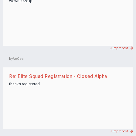
wewnetrze ip
Jump to post
by
AcCes
Re: Elite Squad Registration - Closed Alpha
thanks registered
Jump to post