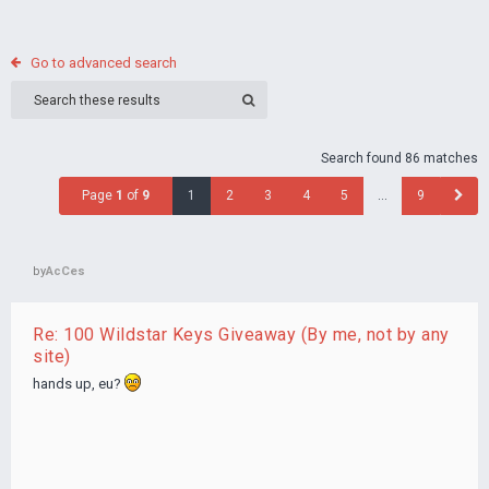
Go to advanced search
Search found 86 matches
Page
1
of
9
1
2
3
4
5
…
9
by
AcCes
Re: 100 Wildstar Keys Giveaway (By me, not by any
site)
hands up, eu?