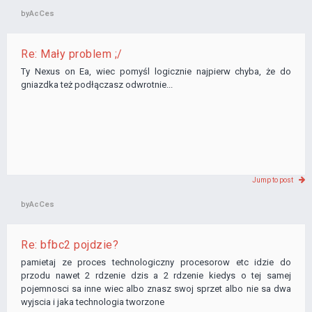
by
AcCes
Re: Mały problem ;/
Ty Nexus on Ea, wiec pomyśl logicznie najpierw chyba, że do
gniazdka też podłączasz odwrotnie...
Jump to post
by
AcCes
Re: bfbc2 pojdzie?
pamietaj ze proces technologiczny procesorow etc idzie do
przodu nawet 2 rdzenie dzis a 2 rdzenie kiedys o tej samej
pojemnosci sa inne wiec albo znasz swoj sprzet albo nie sa dwa
wyjscia i jaka technologia tworzone