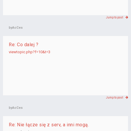
Jump to post
by
AcCes
Re: Co dalej ?
viewtopic.php?f=10&t=3
Jump to post
by
AcCes
Re: Nie łącze się z serv, a inni mogą.