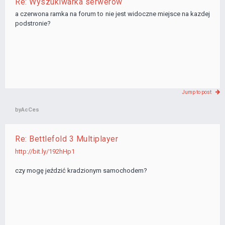
Re: Wyszukiwarka serwerów
a czerwona ramka na forum to nie jest widoczne miejsce na kazdej
podstronie?
Jump to post
by
AcCes
Re: Bettlefold 3 Multiplayer
http://bit.ly/192hHp1
czy mogę jeździć kradzionym samochodem?